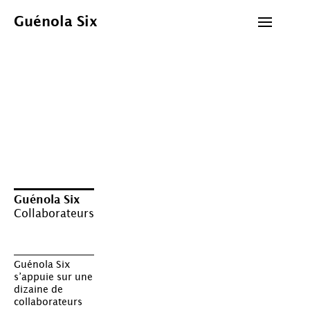
Skip
to
Guénola Six
content
Guénola Six
Collaborateurs
Guénola Six
s’appuie sur une
dizaine de
collaborateurs