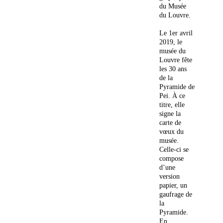
du Musée
du Louvre.
Le 1er avril
2019, le
musée du
Louvre fête
les 30 ans
de la
Pyramide de
Pei. À ce
titre, elle
signe la
carte de
vœux du
musée.
Celle-ci se
compose
d’une
version
papier, un
gaufrage de
la
Pyramide.
En