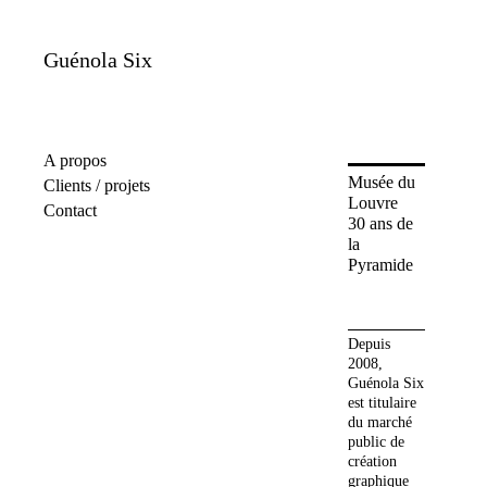
Skip
to
content
Guénola Six
A propos
Musée du
Clients / projets
Louvre
Contact
30 ans de
la
Pyramide
Depuis
2008,
Guénola Six
est titulaire
du marché
public de
création
graphique