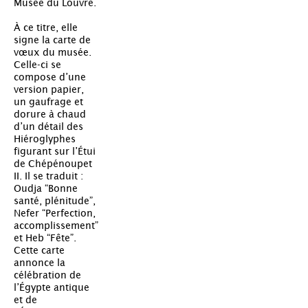
Musée du Louvre.
À ce titre, elle
signe la carte de
vœux du musée.
Celle-ci se
compose d’une
version papier,
un gaufrage et
dorure à chaud
d’un détail des
Hiéroglyphes
figurant sur l’Étui
de Chépénoupet
II. Il se traduit :
Oudja “Bonne
santé, plénitude”,
Nefer “Perfection,
accomplissement”
et Heb “Fête”.
Cette carte
annonce la
célébration de
l’Égypte antique
et de