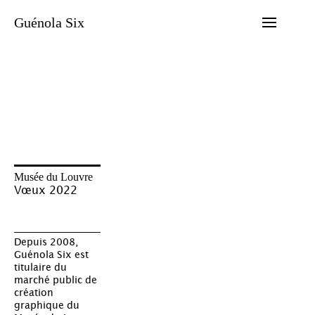
Skip
to
Guénola Six
content
Musée du Louvre
Vœux 2022
Depuis 2008,
Guénola Six est
titulaire du
marché public de
création
graphique du